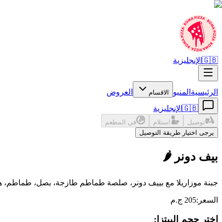
🇬🇧
الإنجليزية
الرئيسية
المنيو
العروض
الاقسام
🇬🇧
الإنجليزية
توصيل
استلام
في المطعم
يرجى اختيار طريقة التوصيل
بيف دونر 🌶️
جبنة موزاريلا مع بييف دونر، صلصة طماطم طازجة، بصل، طماطم، ه
السعر
:
205 ج.م
اختر حجم البيتزا: