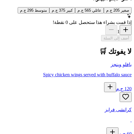
صغير
205
ج.م
عائلي
565
ج.م
كبير
375
ج.م
متوسط
295
ج.م
إذا قمت بشراء هذا ستحصل على
0
نقطة!
1
أضف إلى السلة
لا يفوتك 🛒
بافلو وينجز
Spicy chicken wings served with buffalo sauce
120
ج.م
كرانشى فرايز
60
ج.م