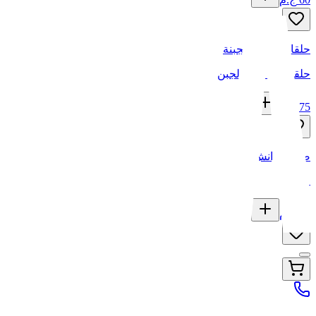
حلقات بصل بالجبنة
حلقات البصل بالجبن
75
ج.م
صوص رانش
10
ج.م