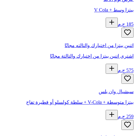
بيتزا وسط + V Cola
185
ج.م
اتنين بيتزا من اختيارك والتالته مجانًا
اشترى اتنين بيتزا من اختيارك والتالتة مجانًا
575
ج.م
سبشيال وان بلس
بيتزا متوسطة + V-Cola + سلطة كولسلو أو فطيرة تفاح
259
ج.م