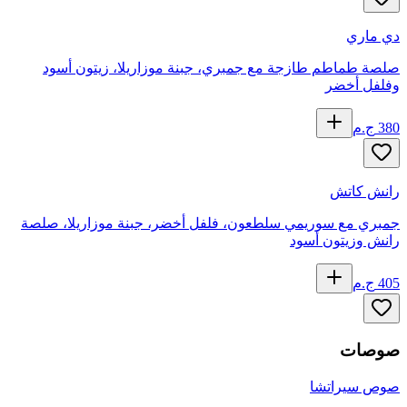
دي ماري
صلصة طماطم طازجة مع جمبري، جبنة موزاريلا، زيتون أسود
وفلفل أخضر
380
ج.م
رانش كاتش
جمبري مع سوريمي سلطعون، فلفل أخضر، جبنة موزاريلا، صلصة
رانش وزيتون أسود
405
ج.م
صوصات
صوص سيراتشا