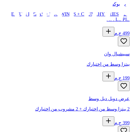
تربل بوكس
2 MEDIUM PIZZAS + BBQ WINGS + CRUNCHY FRIES + 2
APPLE PIE
499
ج.م
سبيشيال وان
بيتزا وسط من اختيارك
199
ج.م
عرض دوبل ديل وسط
2 بيتزا وسط من اختيارك + 2 مشروب من اختيارك
399
ج.م