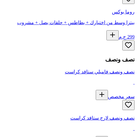
روما بوكس
بيتزا وسط من اختيارك + بطاطس + حلقات بصل + مشروب
299
ج.م
نصف ونصف
نصف ونصف فاميلي ستافد كراست
سعر مخصص
نصف ونصف لارج ستافد كراست