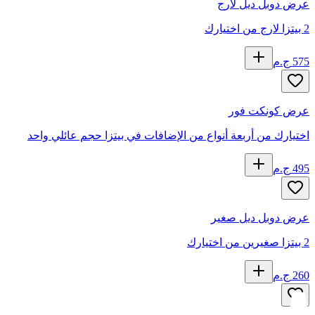
عرض دوبل ديل لارج
2 بيتزا لارج من اختيارك
575
ج.م
عرض كونكت فور
اختيارك من أربعة أنواع من الإضافات في بيتزا حجم عائلي واحد
495
ج.م
عرض دوبل ديل صغير
2 بيتزا صغيرين من اختيارك
260
ج.م