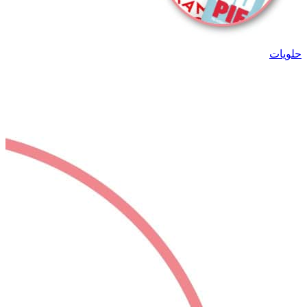
حلويات