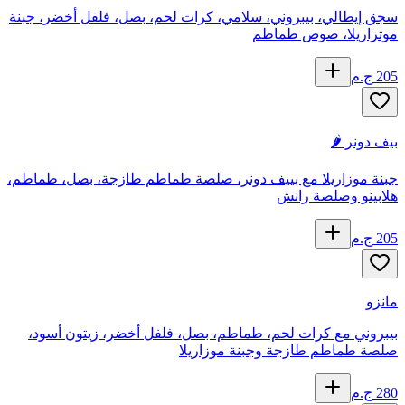
سجق إيطالي، بيبروني، سلامي، كرات لحم، بصل، فلفل أخضر، جبنة
موتزاريلا، صوص طماطم
205
ج.م
بيف دونر 🌶️
جبنة موزاريلا مع بييف دونر، صلصة طماطم طازجة، بصل، طماطم،
هلابينو وصلصة رانش
205
ج.م
مانزو
بيبروني مع كرات لحم، طماطم، بصل، فلفل أخضر، زيتون أسود،
صلصة طماطم طازجة وجبنة موزاريلا
280
ج.م