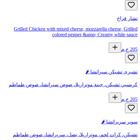
تشار فراخ
Grilled Chicken with mixed cheese, mozzarella cheese, Grilled
colored pepper &amp; Creamy white sauce
205
ج.م
تشيزى تشيكن سيراتشا 🌶️
كريسبي تشيكن، جبنة موتزاريلا، صوص سيراتشا، صوص طماطم
205
ج.م
سوبر سريراتشا 🌶️
تشيكن، كرات لحم، موتزاريلا، بصل، سريراتشا، صوص طماطم