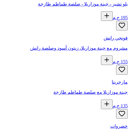
بلو تشيز - جبنة موزاريلا - صلصة طماطم طازجة
195
ج.م
فونجي رانش
مشروم مع جبنة موزاريلا، زيتون أسود وصلصة رانش
155
ج.م
مارجريتا
جبنة موزاريلا مع صلصة طماطم طازجة
135
ج.م
خضروات