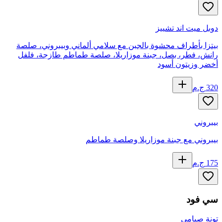
دوبل ميت اند تشييز
بيتزا بأطراف محشوة بالجبن مع سلامي ألماني وبيبروني، صلصة
رانش، فطر، بصل، جبنة موزاريلا، صلصة طماطم طازجة، فلفل
أخضر وزيتون أسود
320
ج.م
بيبروني
بيبروني مع جبنة موزاريلا وصلصة طماطم
175
ج.م
سي فود
تونة صيامي