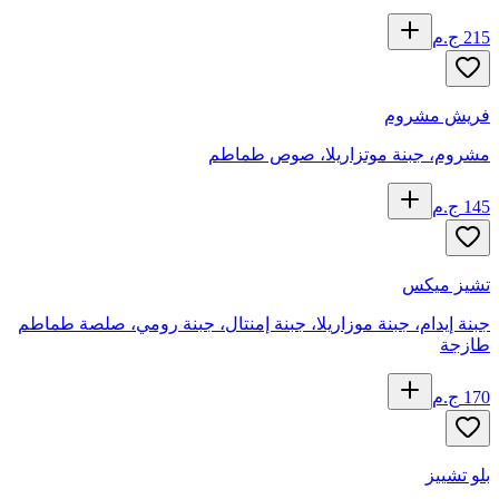
215
ج.م
فريش مشروم
مشروم، جبنة موتزاريلا، صوص طماطم
145
ج.م
تشيز ميكس
جبنة إيدام، جبنة موزاريلا، جبنة إمنتال، جبنة رومي، صلصة طماطم
طازجة
170
ج.م
بلو تشييز