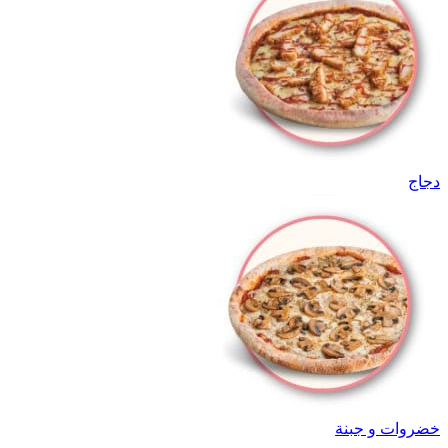
دجاج
خضروات و جبنة