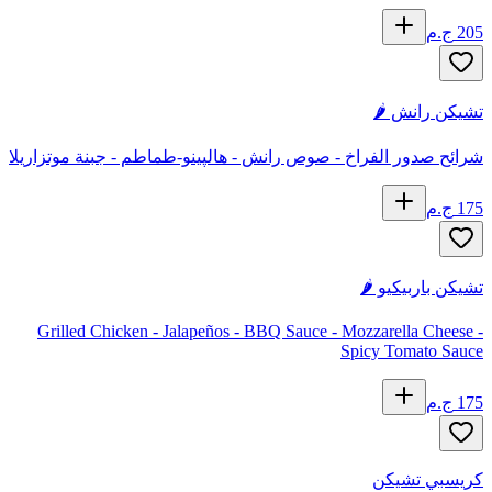
205
ج.م
تشيكن رانش 🌶️
شرائح صدور الفراخ - صوص رانش - هالپينو-طماطم - جبنة موتزاريلا
175
ج.م
تشيكن باربيكيو 🌶️
Grilled Chicken - Jalapeños - BBQ Sauce - Mozzarella Cheese -
Spicy Tomato Sauce
175
ج.م
كريسبي تشيكن