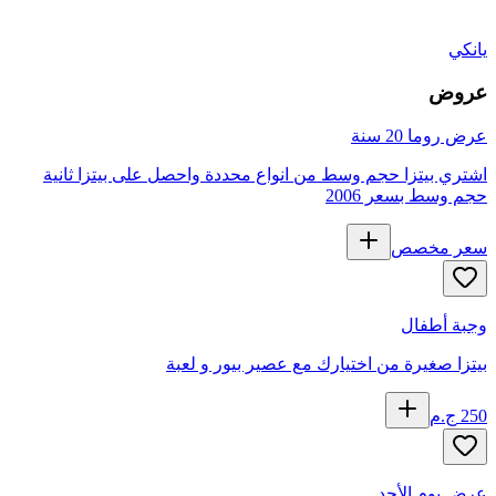
يانكي
عروض
عرض روما 20 سنة
اشتري بيتزا حجم وسط من انواع محددة واحصل على بيتزا ثانية
حجم وسط بسعر 2006
سعر مخصص
وجبة أطفال
بيتزا صغيرة من اختيارك مع عصير بيور و لعبة
250
ج.م
عرض يوم الأحد