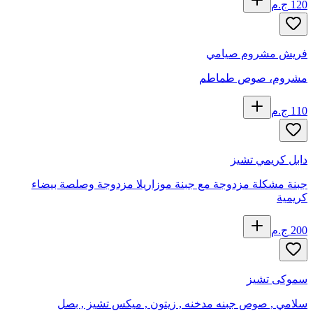
120
ج.م
فريش مشروم صيامي
مشروم، صوص طماطم
110
ج.م
دابل كريمي تشيز
جبنة مشكلة مزدوجة مع جبنة موزاريلا مزدوجة وصلصة بيضاء
كريمية
200
ج.م
سموكى تشيز
سلامي , صوص جبنه مدخنه , زيتون , ميكس تشيز , بصل