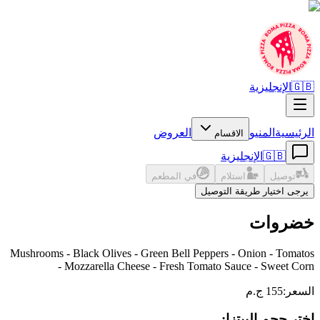
🇬🇧
الإنجليزية
الرئيسية
المنيو
العروض
الاقسام
🇬🇧
الإنجليزية
توصيل
استلام
في المطعم
يرجى اختيار طريقة التوصيل
خضروات
Mushrooms - Black Olives - Green Bell Peppers - Onion - Tomatos
- Mozzarella Cheese - Fresh Tomato Sauce - Sweet Corn
السعر
:
155 ج.م
اختر حجم البيتزا: