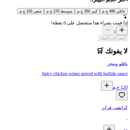
عائلي
490
ج.م
كبير
350
ج.م
متوسط
270
ج.م
صغير
155
ج.م
إذا قمت بشراء هذا ستحصل على
0
نقطة!
1
أضف إلى السلة
لا يفوتك 🛒
بافلو وينجز
Spicy chicken wings served with buffalo sauce
120
ج.م
كرانشى فرايز