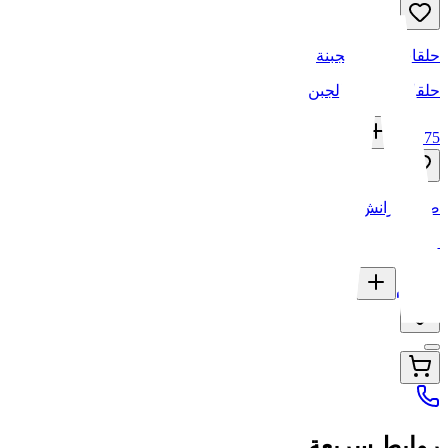
حلقات بصل بالجبنة
حلقات البصل بالجبن
75
ج.م
صوص رانش
10
ج.م
روابط سريعة