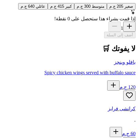
صغير
205
ج.م
متوسط
300
ج.م
كبير
415
ج.م
عائلي
640
ج.م
إذا قمت بشراء هذا ستحصل على
0
نقطة!
1
أضف إلى السلة
لا يفوتك 🛒
بافلو وينجز
Spicy chicken wings served with buffalo sauce
120
ج.م
كرانشى فرايز
60
ج.م