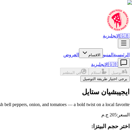
🇬🇧
الإنجليزية
الرئيسية
المنيو
العروض
الاقسام
🇬🇧
الإنجليزية
توصيل
استلام
في المطعم
يرجى اختيار طريقة التوصيل
ايجيبشيان ستايل
h bell peppers, onion, and tomatoes — a bold twist on a local favorite.
السعر
:
205 ج.م
اختر حجم البيتزا: